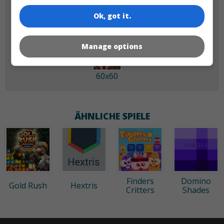
Ok, got it.
Manage options
60x60
ÄHNLICHE SPIELE
Finders
Domino
Gold Rush
Hextris
Critters
Shades