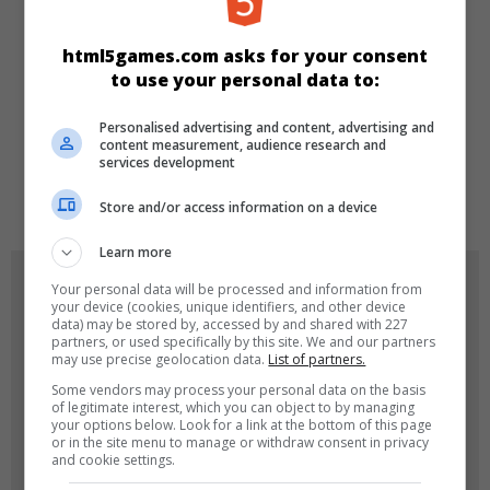
Match 3
html5games.com asks for your consent
to use your personal data to:
SPRACHEN
Personalised advertising and content, advertising and
content measurement, audience research and
services development
de
tr
en
Store and/or access information on a device
Learn more
SPIEL-ICONS
Your personal data will be processed and information from
your device (cookies, unique identifiers, and other device
data) may be stored by, accessed by and shared with 227
partners, or used specifically by this site. We and our partners
may use precise geolocation data.
List of partners.
Some vendors may process your personal data on the basis
of legitimate interest, which you can object to by managing
your options below. Look for a link at the bottom of this page
or in the site menu to manage or withdraw consent in privacy
and cookie settings.
180x180
120x120