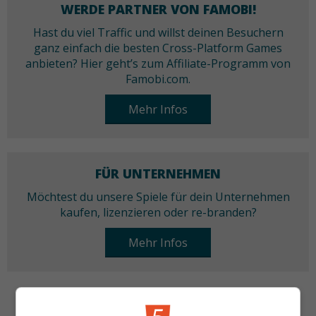
WERDE PARTNER VON FAMOBI!
Hast du viel Traffic und willst deinen Besuchern
ganz einfach die besten Cross-Platform Games
anbieten? Hier geht’s zum Affiliate-Programm von
Famobi.com.
Mehr Infos
FÜR UNTERNEHMEN
Möchtest du unsere Spiele für dein Unternehmen
kaufen, lizenzieren oder re-branden?
Mehr Infos
KATEGORIEN