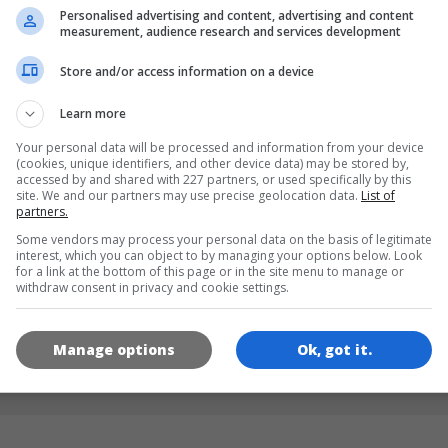
Personalised advertising and content, advertising and content
measurement, audience research and services development
SPRACHEN
Store and/or access information on a device
Learn more
en
de
Your personal data will be processed and information from your device
(cookies, unique identifiers, and other device data) may be stored by,
accessed by and shared with 227 partners, or used specifically by this
site. We and our partners may use precise geolocation data.
List of
SPIEL-ICONS
partners.
Some vendors may process your personal data on the basis of legitimate
interest, which you can object to by managing your options below. Look
for a link at the bottom of this page or in the site menu to manage or
withdraw consent in privacy and cookie settings.
Manage options
Ok, got it.
180x180
120x120
60x60