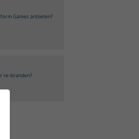
latform Games anbieten?
er re-branden?