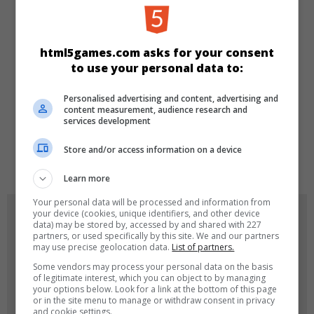
KATEGORIEN
html5games.com asks for your consent
Match 3
to use your personal data to:
Personalised advertising and content, advertising and
SPRACHEN
content measurement, audience research and
services development
Store and/or access information on a device
de
tr
en
Learn more
Your personal data will be processed and information from
SPIEL-ICONS
your device (cookies, unique identifiers, and other device
data) may be stored by, accessed by and shared with 227
partners, or used specifically by this site. We and our partners
may use precise geolocation data.
List of partners.
Some vendors may process your personal data on the basis
of legitimate interest, which you can object to by managing
your options below. Look for a link at the bottom of this page
or in the site menu to manage or withdraw consent in privacy
and cookie settings.