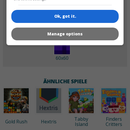
180x180
120x120
Ok, got it.
Manage options
60x60
ÄHNLICHE SPIELE
Tabby
Finders
Gold Rush
Hextris
Island
Critters