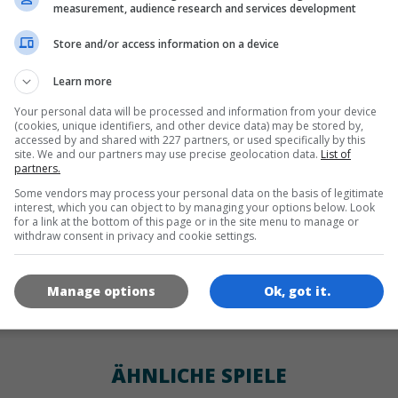
SPRACHEN
measurement, audience research and services development
Store and/or access information on a device
de
tr
en
Learn more
Your personal data will be processed and information from your device
(cookies, unique identifiers, and other device data) may be stored by,
SPIEL-ICONS
accessed by and shared with 227 partners, or used specifically by this
site. We and our partners may use precise geolocation data.
List of
partners.
Some vendors may process your personal data on the basis of legitimate
interest, which you can object to by managing your options below. Look
for a link at the bottom of this page or in the site menu to manage or
withdraw consent in privacy and cookie settings.
Manage options
Ok, got it.
180x180
120x120
60x60
ÄHNLICHE SPIELE