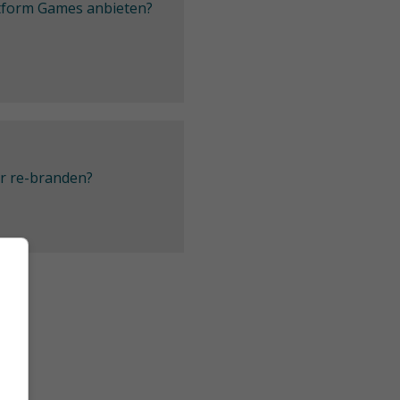
latform Games anbieten?
er re-branden?