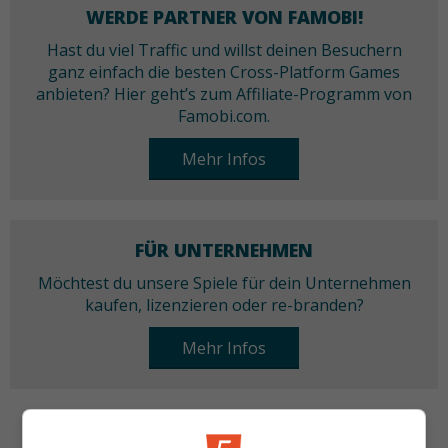
WERDE PARTNER VON FAMOBI!
Hast du viel Traffic und willst deinen Besuchern
ganz einfach die besten Cross-Platform Games
anbieten? Hier geht’s zum Affiliate-Programm von
Famobi.com.
Mehr Infos
FÜR UNTERNEHMEN
Möchtest du unsere Spiele für dein Unternehmen
kaufen, lizenzieren oder re-branden?
Mehr Infos
KATEGORIEN