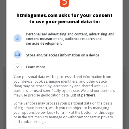
Match 3
html5games.com asks for your consent
to use your personal data to:
SPRACHEN
Personalised advertising and content, advertising and
content measurement, audience research and
services development
en
de
Store and/or access information on a device
Learn more
SPIEL-ICONS
Your personal data will be processed and information from
your device (cookies, unique identifiers, and other device
data) may be stored by, accessed by and shared with 227
partners, or used specifically by this site. We and our partners
may use precise geolocation data.
List of partners.
Some vendors may process your personal data on the basis
of legitimate interest, which you can object to by managing
your options below. Look for a link at the bottom of this page
or in the site menu to manage or withdraw consent in privacy
and cookie settings.
180x180
120x120