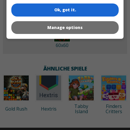
Ok, got it.
Manage options
60x60
ÄHNLICHE SPIELE
Tabby
Finders
Gold Rush
Hextris
Island
Critters