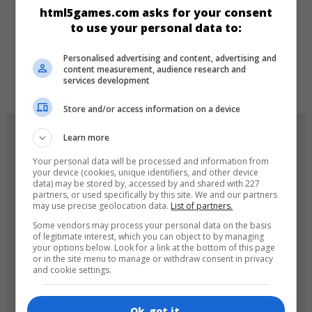
html5games.com asks for your consent
SPRACHEN
to use your personal data to:
Personalised advertising and content, advertising and
content measurement, audience research and
de
tr
en
services development
Store and/or access information on a device
SPIEL-ICONS
Learn more
Your personal data will be processed and information from
your device (cookies, unique identifiers, and other device
data) may be stored by, accessed by and shared with 227
partners, or used specifically by this site. We and our partners
may use precise geolocation data.
List of partners.
Some vendors may process your personal data on the basis
of legitimate interest, which you can object to by managing
your options below. Look for a link at the bottom of this page
or in the site menu to manage or withdraw consent in privacy
180x180
120x120
and cookie settings.
Ok, got it.