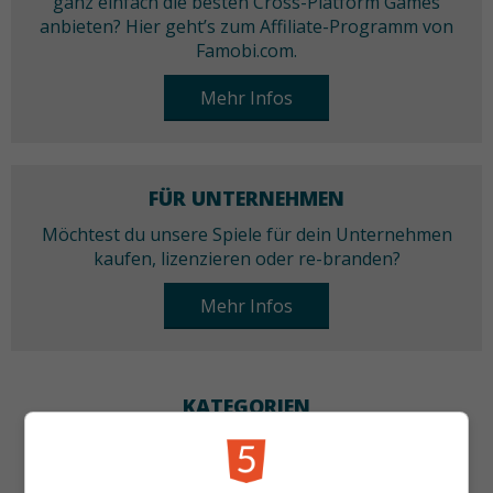
ganz einfach die besten Cross-Platform Games
anbieten? Hier geht’s zum Affiliate-Programm von
Famobi.com.
Mehr Infos
FÜR UNTERNEHMEN
Möchtest du unsere Spiele für dein Unternehmen
kaufen, lizenzieren oder re-branden?
Mehr Infos
KATEGORIEN
Match 3