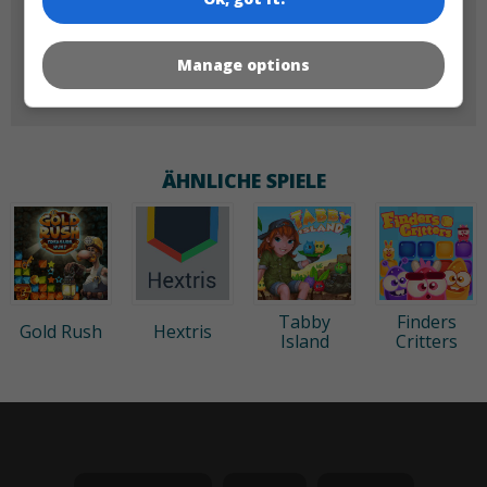
Manage options
60x60
ÄHNLICHE SPIELE
Tabby
Finders
Gold Rush
Hextris
Island
Critters