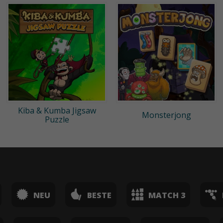
Kiba & Kumba Jigsaw
Monsterjong
Puzzle
NEU
BESTE
MATCH 3