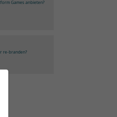
latform Games anbieten?
er re-branden?