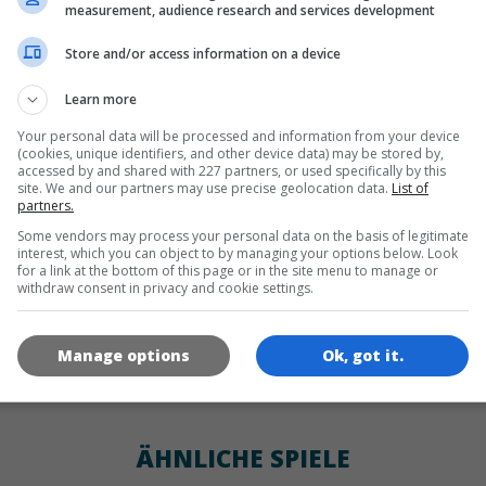
SPRACHEN
measurement, audience research and services development
Store and/or access information on a device
de
tr
en
Learn more
Your personal data will be processed and information from your device
(cookies, unique identifiers, and other device data) may be stored by,
SPIEL-ICONS
accessed by and shared with 227 partners, or used specifically by this
site. We and our partners may use precise geolocation data.
List of
partners.
Some vendors may process your personal data on the basis of legitimate
interest, which you can object to by managing your options below. Look
for a link at the bottom of this page or in the site menu to manage or
withdraw consent in privacy and cookie settings.
Manage options
Ok, got it.
180x180
120x120
60x60
ÄHNLICHE SPIELE