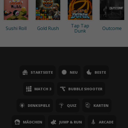
Tap Tap
Sushi Roll
Gold Rush
Outcome
Dunk
STARTSEITE
NEU
BESTE
MATCH 3
BUBBLE SHOOTER
DENKSPIELE
QUIZ
KARTEN
MÄDCHEN
JUMP & RUN
ARCADE