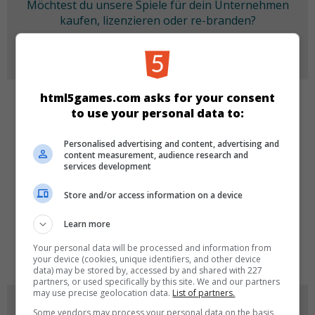
Möchtest du unsere Spiele für dein Unternehmen
kaufen, lizenzieren oder re-branden?
Mehr Infos
html5games.com asks for your consent
to use your personal data to:
KATEGORIEN
Personalised advertising and content, advertising and
Match 3
Skill
content measurement, audience research and
services development
SPRACHEN
Store and/or access information on a device
Learn more
de
tr
en
Your personal data will be processed and information from
your device (cookies, unique identifiers, and other device
data) may be stored by, accessed by and shared with 227
partners, or used specifically by this site. We and our partners
may use precise geolocation data.
List of partners.
SPIEL-ICONS
Some vendors may process your personal data on the basis