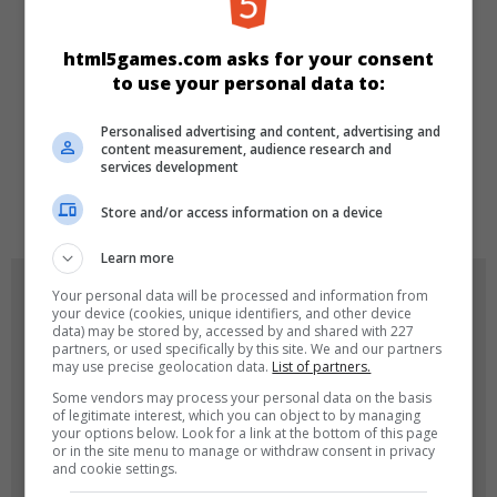
Skill
Sport
html5games.com asks for your consent
to use your personal data to:
SPRACHEN
Personalised advertising and content, advertising and
content measurement, audience research and
services development
de
tr
en
Store and/or access information on a device
Learn more
SPIEL-ICONS
Your personal data will be processed and information from
your device (cookies, unique identifiers, and other device
data) may be stored by, accessed by and shared with 227
partners, or used specifically by this site. We and our partners
may use precise geolocation data.
List of partners.
Some vendors may process your personal data on the basis
of legitimate interest, which you can object to by managing
your options below. Look for a link at the bottom of this page
or in the site menu to manage or withdraw consent in privacy
and cookie settings.
180x180
120x120