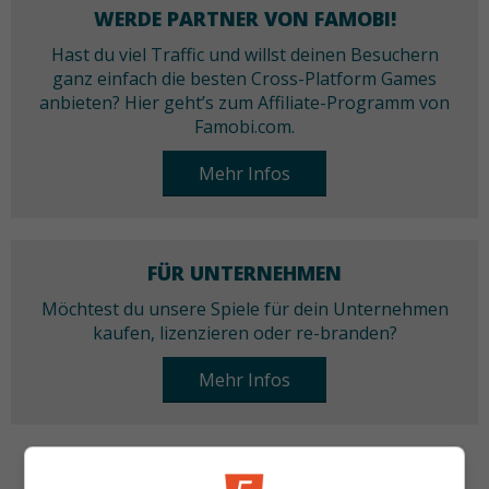
WERDE PARTNER VON FAMOBI!
Hast du viel Traffic und willst deinen Besuchern
ganz einfach die besten Cross-Platform Games
anbieten? Hier geht’s zum Affiliate-Programm von
Famobi.com.
Mehr Infos
FÜR UNTERNEHMEN
Möchtest du unsere Spiele für dein Unternehmen
kaufen, lizenzieren oder re-branden?
Mehr Infos
KATEGORIEN