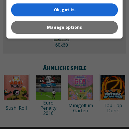
Ok, got it.
Manage options
60x60
ÄHNLICHE SPIELE
Euro
Minigolf im
Tap Tap
Sushi Roll
Penalty
Garten
Dunk
2016