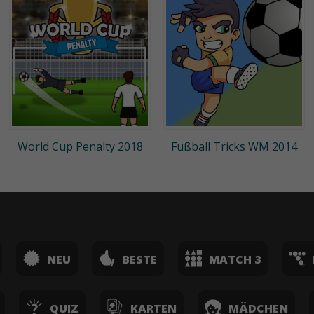
World Cup Penalty 2018
Fußball Tricks WM 2014
NEU
BESTE
MATCH 3
QUIZ
KARTEN
MÄDCHEN