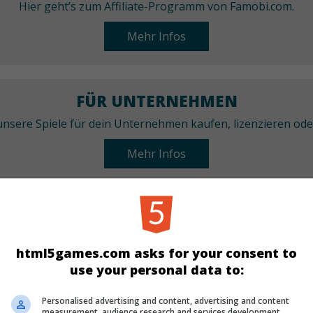
Hier geht’s zum Affiliate-Programm von Famobi.com.
Mehr Infos
FÜR UNTERNEHMEN
nsere Spiele für dein Unternehmen kaufen, lizenzieren od
Mehr Infos
KATEGORIEN
Sport
html5games.com asks for your consent to
use your personal data to:
SPRACHEN
Personalised advertising and content, advertising and content
measurement, audience research and services development