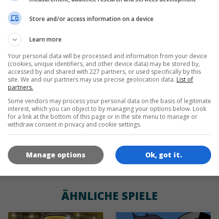
Store and/or access information on a device
de
tr
en
Learn more
Your personal data will be processed and information from your device
(cookies, unique identifiers, and other device data) may be stored by,
SPIEL-ICONS
accessed by and shared with 227 partners, or used specifically by this
site. We and our partners may use precise geolocation data.
List of
partners.
Some vendors may process your personal data on the basis of legitimate
interest, which you can object to by managing your options below. Look
for a link at the bottom of this page or in the site menu to manage or
withdraw consent in privacy and cookie settings.
Manage options
Ok, got it.
180x180
120x120
60x60
ÄHNLICHE SPIELE