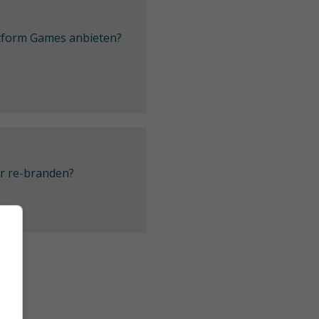
latform Games anbieten?
er re-branden?