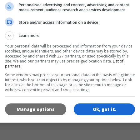
Personalised advertising and content, advertising and content
measurement, audience research and services development
SPRACHEN
Store and/or access information on a device
Learn more
de
tr
en
Your personal data will be processed and information from your device
(cookies, unique identifiers, and other device data) may be stored by,
accessed by and shared with 227 partners, or used specifically by this
site. We and our partners may use precise geolocation data.
List of
SPIEL-ICONS
partners.
Some vendors may process your personal data on the basis of legitimate
interest, which you can object to by managing your options below. Look
for a link at the bottom of this page or in the site menu to manage or
withdraw consent in privacy and cookie settings.
Manage options
Ok, got it.
180x180
120x120
60x60