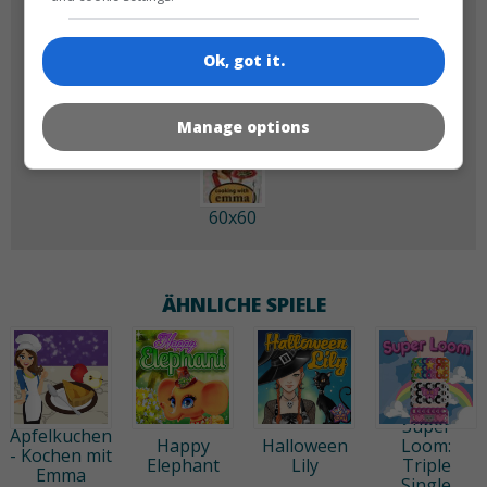
180x180
120x120
Ok, got it.
Manage options
60x60
ÄHNLICHE SPIELE
Super
Apfelkuchen
Happy
Halloween
Loom:
- Kochen mit
Elephant
Lily
Triple
Emma
Single