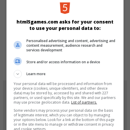
KATEGORIEN
html5games.com asks for your consent
Cooking and Baking
Mädchen
to use your personal data to:
Personalised advertising and content, advertising and
SPRACHEN
content measurement, audience research and
services development
Store and/or access information on a device
de
tr
en
Learn more
Your personal data will be processed and information from
SPIEL-ICONS
your device (cookies, unique identifiers, and other device
data) may be stored by, accessed by and shared with 227
partners, or used specifically by this site. We and our partners
may use precise geolocation data.
List of partners.
Some vendors may process your personal data on the basis
of legitimate interest, which you can object to by managing
your options below. Look for a link at the bottom of this page
or in the site menu to manage or withdraw consent in privacy
and cookie settings.