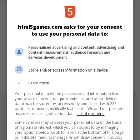
KATEGORIEN
html5games.com asks for your consent
Karten
to use your personal data to:
Personalised advertising and content, advertising and
content measurement, audience research and
SPRACHEN
services development
Store and/or access information on a device
de
tr
en
Learn more
Your personal data will be processed and information from
your device (cookies, unique identifiers, and other device
SPIEL-ICONS
data) may be stored by, accessed by and shared with 227
partners, or used specifically by this site. We and our partners
may use precise geolocation data.
List of partners.
Some vendors may process your personal data on the basis
of legitimate interest, which you can object to by managing
your options below. Look for a link at the bottom of this page
or in the site menu to manage or withdraw consent in privacy