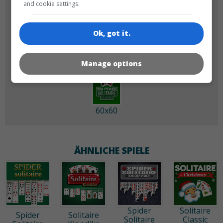
and cookie settings.
180x180
120x120
Ok, got it.
Manage options
60x60
ÄHNLICHE SPIELE
Spider
Solitaire
Spider
Solitaire
Solitaire
Classic