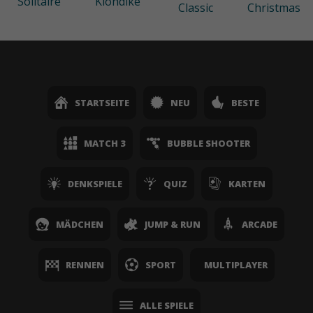
Solitaire
Klondike
Classic
Christmas
STARTSEITE
NEU
BESTE
MATCH 3
BUBBLE SHOOTER
DENKSPIELE
QUIZ
KARTEN
MÄDCHEN
JUMP & RUN
ARCADE
RENNEN
SPORT
MULTIPLAYER
ALLE SPIELE