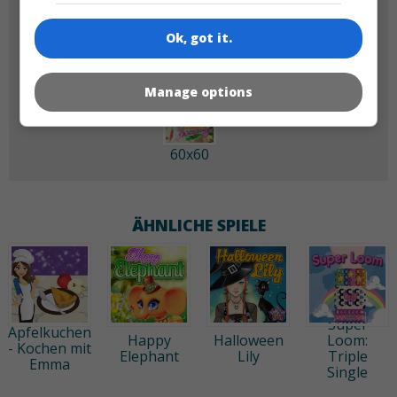
180x180
120x120
Ok, got it.
Manage options
60x60
ÄHNLICHE SPIELE
Super
Apfelkuchen
Happy
Halloween
Loom:
- Kochen mit
Elephant
Lily
Triple
Emma
Single