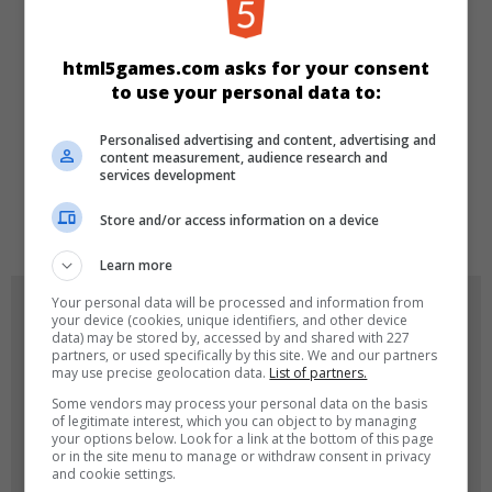
KATEGORIEN
Make-up
Dress-up
Mädchen
html5games.com asks for your consent
to use your personal data to:
SPRACHEN
Personalised advertising and content, advertising and
content measurement, audience research and
services development
de
tr
en
Store and/or access information on a device
Learn more
Your personal data will be processed and information from
SPIEL-ICONS
your device (cookies, unique identifiers, and other device
data) may be stored by, accessed by and shared with 227
partners, or used specifically by this site. We and our partners
may use precise geolocation data.
List of partners.
Some vendors may process your personal data on the basis
of legitimate interest, which you can object to by managing
your options below. Look for a link at the bottom of this page
or in the site menu to manage or withdraw consent in privacy
and cookie settings.