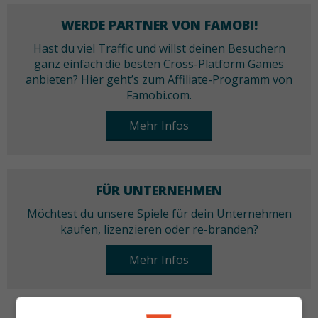
WERDE PARTNER VON FAMOBI!
Hast du viel Traffic und willst deinen Besuchern
ganz einfach die besten Cross-Platform Games
anbieten? Hier geht’s zum Affiliate-Programm von
Famobi.com.
Mehr Infos
FÜR UNTERNEHMEN
Möchtest du unsere Spiele für dein Unternehmen
kaufen, lizenzieren oder re-branden?
Mehr Infos