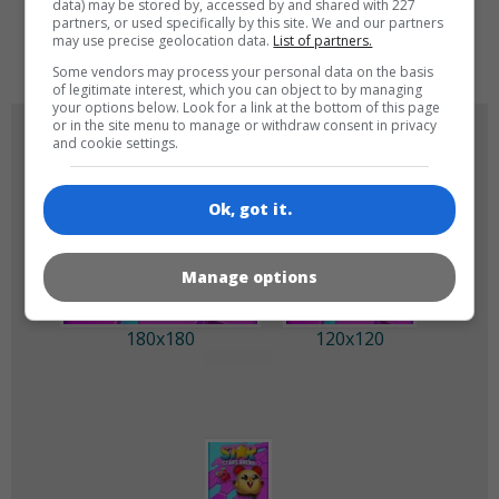
data) may be stored by, accessed by and shared with 227
partners, or used specifically by this site. We and our partners
de
tr
en
may use precise geolocation data.
List of partners.
Some vendors may process your personal data on the basis
of legitimate interest, which you can object to by managing
your options below. Look for a link at the bottom of this page
or in the site menu to manage or withdraw consent in privacy
SPIEL-ICONS
and cookie settings.
Ok, got it.
Manage options
180x180
120x120