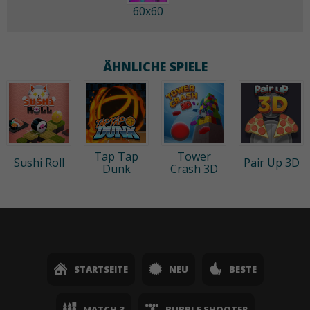
60x60
ÄHNLICHE SPIELE
Tap Tap
Tower
Sushi Roll
Pair Up 3D
Dunk
Crash 3D
STARTSEITE
NEU
BESTE
MATCH 3
BUBBLE SHOOTER