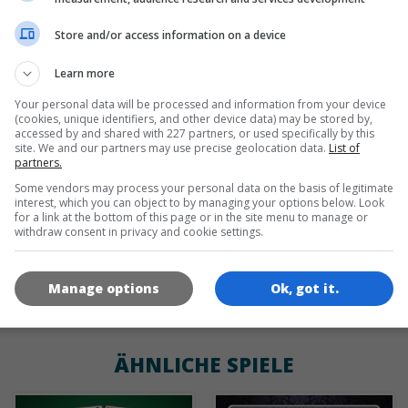
Store and/or access information on a device
en
de
Learn more
Your personal data will be processed and information from your device
(cookies, unique identifiers, and other device data) may be stored by,
SPIEL-ICONS
accessed by and shared with 227 partners, or used specifically by this
site. We and our partners may use precise geolocation data.
List of
partners.
Some vendors may process your personal data on the basis of legitimate
interest, which you can object to by managing your options below. Look
for a link at the bottom of this page or in the site menu to manage or
withdraw consent in privacy and cookie settings.
Manage options
Ok, got it.
180x180
120x120
60x60
ÄHNLICHE SPIELE