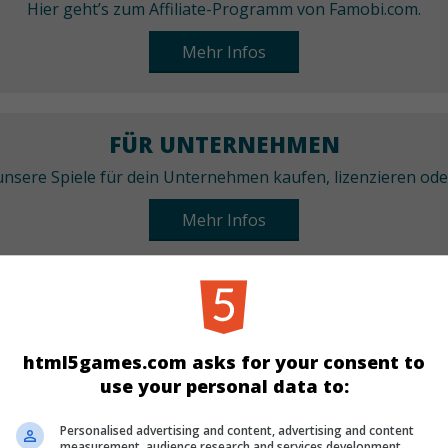
Hier geht’s zum Affiliate-Programm von Famobi.com.
Mehr Infos
FÜR UNTERNEHMEN
nsere Spiele für dein Unternehmen kaufen, lizenzieren od
Mehr Infos
KATEGORIEN
Karten
html5games.com asks for your consent to
use your personal data to:
SPRACHEN
Personalised advertising and content, advertising and content
measurement, audience research and services development