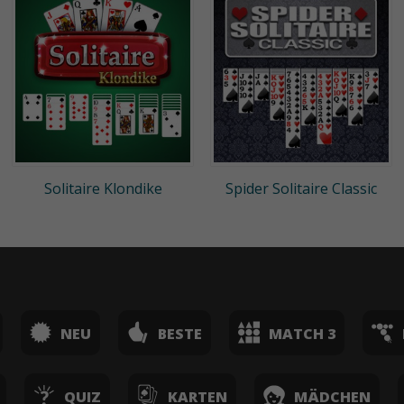
Solitaire Klondike
Spider Solitaire Classic
NEU
BESTE
MATCH 3
QUIZ
KARTEN
MÄDCHEN