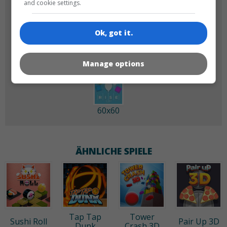
and cookie settings.
180x180
120x120
Ok, got it.
Manage options
60x60
ÄHNLICHE SPIELE
Tap Tap
Tower
Sushi Roll
Pair Up 3D
Dunk
Crash 3D