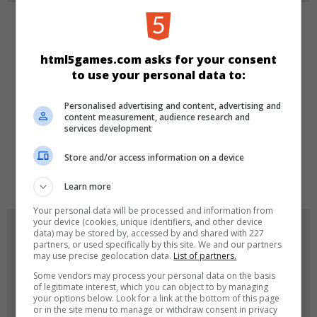
KATEGORIEN
html5games.com asks for your consent
Arcade
to use your personal data to:
Personalised advertising and content, advertising and
SPRACHEN
content measurement, audience research and
services development
Store and/or access information on a device
de
tr
en
Learn more
Your personal data will be processed and information from
your device (cookies, unique identifiers, and other device
SPIEL-ICONS
data) may be stored by, accessed by and shared with 227
partners, or used specifically by this site. We and our partners
may use precise geolocation data.
List of partners.
Some vendors may process your personal data on the basis
of legitimate interest, which you can object to by managing
your options below. Look for a link at the bottom of this page
or in the site menu to manage or withdraw consent in privacy