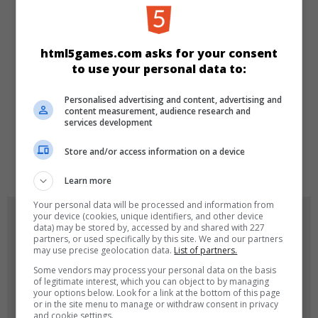
KATEGORIEN
html5games.com asks for your consent
Cars
Rennen
to use your personal data to:
Personalised advertising and content, advertising and
SPRACHEN
content measurement, audience research and
services development
Store and/or access information on a device
de
tr
en
Learn more
Your personal data will be processed and information from
SPIEL-ICONS
your device (cookies, unique identifiers, and other device
data) may be stored by, accessed by and shared with 227
partners, or used specifically by this site. We and our partners
may use precise geolocation data.
List of partners.
Some vendors may process your personal data on the basis
of legitimate interest, which you can object to by managing
your options below. Look for a link at the bottom of this page
or in the site menu to manage or withdraw consent in privacy
and cookie settings.