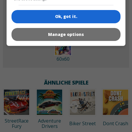
180x180
120x120
Ok, got it.
Manage options
60x60
ÄHNLICHE SPIELE
StreetRace
Adventure
Biker Street
Dont Crash
Fury
Drivers