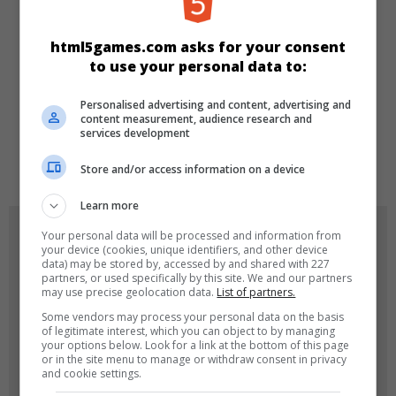
Mädchen
html5games.com asks for your consent
to use your personal data to:
SPRACHEN
Personalised advertising and content, advertising and
content measurement, audience research and
services development
de
tr
en
Store and/or access information on a device
Learn more
SPIEL-ICONS
Your personal data will be processed and information from
your device (cookies, unique identifiers, and other device
data) may be stored by, accessed by and shared with 227
partners, or used specifically by this site. We and our partners
may use precise geolocation data.
List of partners.
Some vendors may process your personal data on the basis
of legitimate interest, which you can object to by managing
your options below. Look for a link at the bottom of this page
or in the site menu to manage or withdraw consent in privacy
and cookie settings.
180x180
120x120