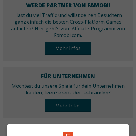
WERDE PARTNER VON FAMOBI!
Hast du viel Traffic und willst deinen Besuchern
ganz einfach die besten Cross-Platform Games
anbieten? Hier geht’s zum Affiliate-Programm von
Famobi.com.
Mehr Infos
FÜR UNTERNEHMEN
Möchtest du unsere Spiele für dein Unternehmen
kaufen, lizenzieren oder re-branden?
Mehr Infos
KATEGORIEN