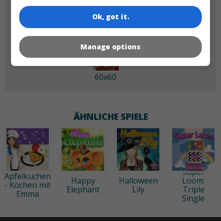
Ok, got it.
Manage options
60x60
ÄHNLICHE SPIELE
Super
Apfelkuchen
Happy
Halloween
Loom:
- Kochen mit
Elephant
Lily
Triple
Emma
Single