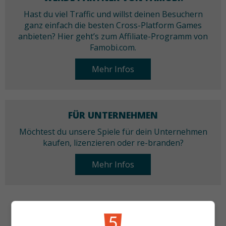
Hast du viel Traffic und willst deinen Besuchern
ganz einfach die besten Cross-Platform Games
anbieten? Hier geht’s zum Affiliate-Programm von
Famobi.com.
Mehr Infos
FÜR UNTERNEHMEN
Möchtest du unsere Spiele für dein Unternehmen
kaufen, lizenzieren oder re-branden?
Mehr Infos
KATEGORIEN