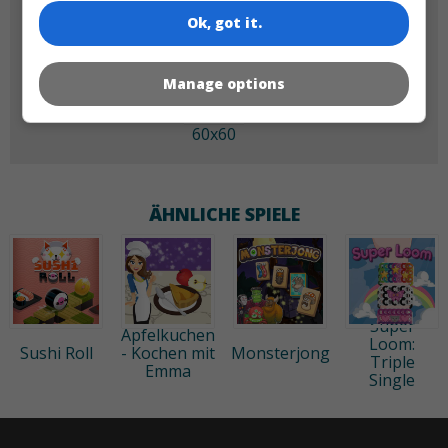
Ok, got it.
Manage options
60x60
ÄHNLICHE SPIELE
Super
Apfelkuchen
Loom:
Sushi Roll
- Kochen mit
Monsterjong
Triple
Emma
Single