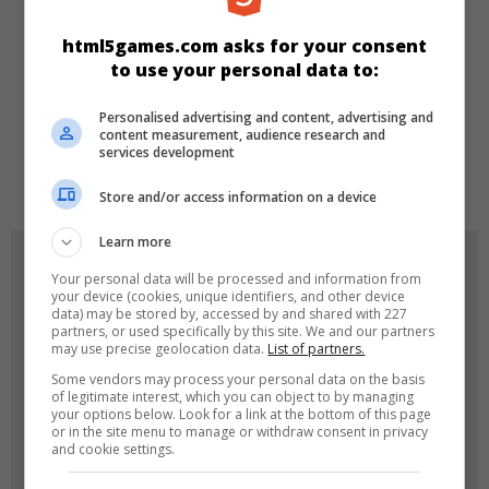
Beste
Neu
Skill
Arcade
html5games.com asks for your consent
to use your personal data to:
SPRACHEN
Personalised advertising and content, advertising and
content measurement, audience research and
services development
de
tr
en
Store and/or access information on a device
Learn more
SPIEL-ICONS
Your personal data will be processed and information from
your device (cookies, unique identifiers, and other device
data) may be stored by, accessed by and shared with 227
partners, or used specifically by this site. We and our partners
may use precise geolocation data.
List of partners.
Some vendors may process your personal data on the basis
of legitimate interest, which you can object to by managing
your options below. Look for a link at the bottom of this page
or in the site menu to manage or withdraw consent in privacy
and cookie settings.
180x180
120x120