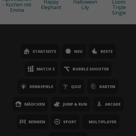
Happy
Halloween
Loom:
- Kochen mit
Elephant
Lily
Triple
Emma
Single
STARTSEITE
NEU
BESTE
MATCH 3
BUBBLE SHOOTER
DENKSPIELE
QUIZ
KARTEN
MÄDCHEN
JUMP & RUN
ARCADE
RENNEN
SPORT
MULTIPLAYER