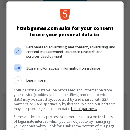
KATEGORIEN
html5games.com asks for your consent
to use your personal data to:
Make-up
Dress-up
Mädchen
Personalised advertising and content, advertising and
content measurement, audience research and
SPRACHEN
services development
Store and/or access information on a device
de
tr
en
Learn more
Your personal data will be processed and information from
your device (cookies, unique identifiers, and other device
data) may be stored by, accessed by and shared with 227
SPIEL-ICONS
partners, or used specifically by this site. We and our partners
may use precise geolocation data.
List of partners.
Some vendors may process your personal data on the basis
of legitimate interest, which you can object to by managing
your options below. Look for a link at the bottom of this page