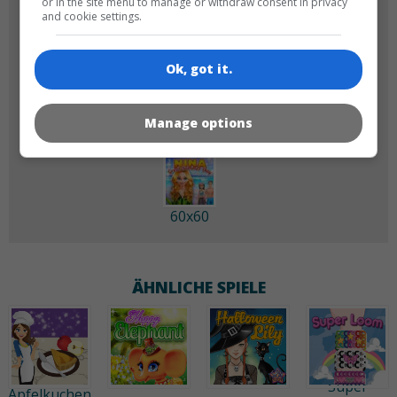
or in the site menu to manage or withdraw consent in privacy
and cookie settings.
Ok, got it.
180x180
120x120
Manage options
60x60
ÄHNLICHE SPIELE
Super
Apfelkuchen