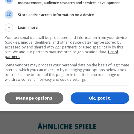
SPRACHEN
measurement, audience research and services development
Store and/or access information on a device
de
tr
en
Learn more
Your personal data will be processed and information from your device
(cookies, unique identifiers, and other device data) may be stored by,
SPIEL-ICONS
accessed by and shared with 227 partners, or used specifically by this
site. We and our partners may use precise geolocation data.
List of
partners.
Some vendors may process your personal data on the basis of legitimate
interest, which you can object to by managing your options below. Look
for a link at the bottom of this page or in the site menu to manage or
withdraw consent in privacy and cookie settings.
Manage options
Ok, got it.
180x180
120x120
60x60
ÄHNLICHE SPIELE