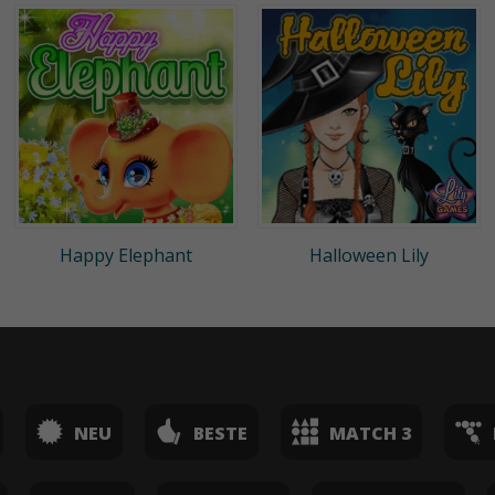
Happy Elephant
Halloween Lily
NEU
BESTE
MATCH 3