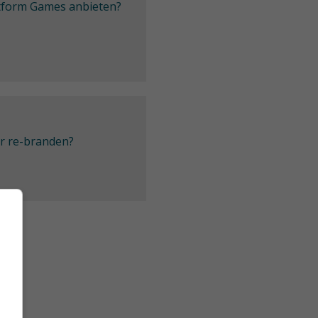
latform Games anbieten?
er re-branden?