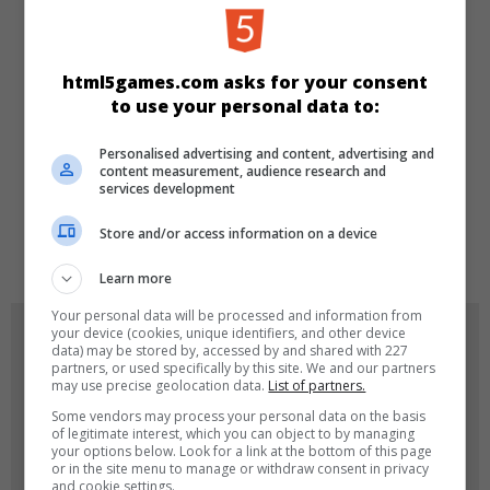
KATEGORIEN
html5games.com asks for your consent
Skill
Karten
to use your personal data to:
Personalised advertising and content, advertising and
SPRACHEN
content measurement, audience research and
services development
Store and/or access information on a device
en
Learn more
Your personal data will be processed and information from
SPIEL-ICONS
your device (cookies, unique identifiers, and other device
data) may be stored by, accessed by and shared with 227
partners, or used specifically by this site. We and our partners
may use precise geolocation data.
List of partners.
Some vendors may process your personal data on the basis
of legitimate interest, which you can object to by managing
your options below. Look for a link at the bottom of this page
or in the site menu to manage or withdraw consent in privacy
and cookie settings.