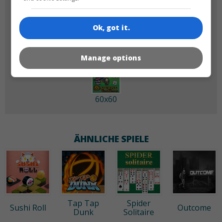
180x180
120x120
Ok, got it.
Manage options
60x60
ÄHNLICHE SPIELE
Tap Tap
Spider
Sushi Roll
Outcome
Dunk
Solitaire