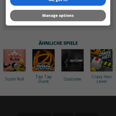
Manage options
60x60
ÄHNLICHE SPIELE
Tap Tap
Crazy Hen
Sushi Roll
Outcome
Dunk
Level