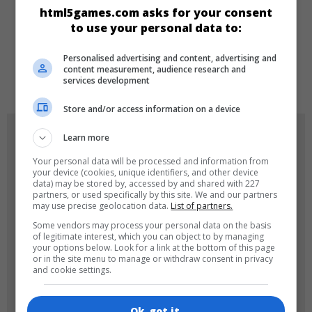
html5games.com asks for your consent
SPRACHEN
to use your personal data to:
Personalised advertising and content, advertising and
content measurement, audience research and
de
tr
en
services development
Store and/or access information on a device
SPIEL-ICONS
Learn more
Your personal data will be processed and information from
your device (cookies, unique identifiers, and other device
data) may be stored by, accessed by and shared with 227
partners, or used specifically by this site. We and our partners
may use precise geolocation data.
List of partners.
Some vendors may process your personal data on the basis
of legitimate interest, which you can object to by managing
your options below. Look for a link at the bottom of this page
or in the site menu to manage or withdraw consent in privacy
180x180
120x120
and cookie settings.
Ok, got it.