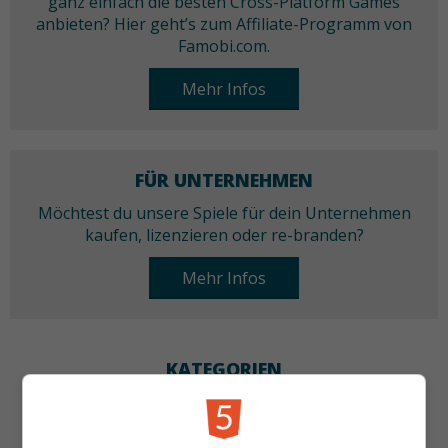
ganz einfach die besten Cross-Platform Games
anbieten? Hier geht’s zum Affiliate-Programm von
Famobi.com.
Mehr Infos
FÜR UNTERNEHMEN
Möchtest du unsere Spiele für dein Unternehmen
kaufen, lizenzieren oder re-branden?
Mehr Infos
KATEGORIEN
Skill