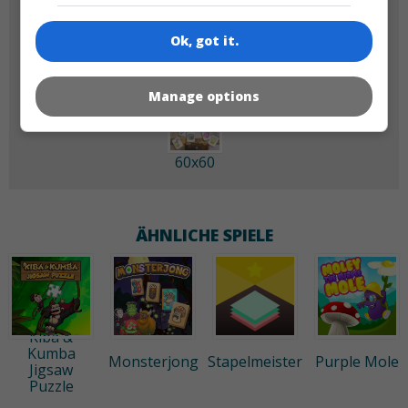
180x180
120x120
Ok, got it.
Manage options
60x60
ÄHNLICHE SPIELE
Kiba &
Kumba
Monsterjong
Stapelmeister
Purple Mole
Jigsaw
Puzzle