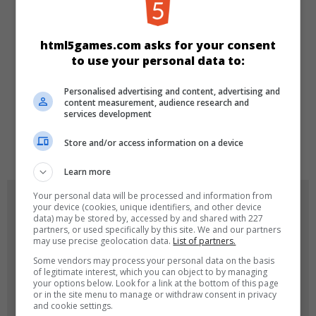
KATEGORIEN
Denkspiele
Mahjong
html5games.com asks for your consent
to use your personal data to:
SPRACHEN
Personalised advertising and content, advertising and
content measurement, audience research and
services development
de
tr
en
Store and/or access information on a device
Learn more
Your personal data will be processed and information from
SPIEL-ICONS
your device (cookies, unique identifiers, and other device
data) may be stored by, accessed by and shared with 227
partners, or used specifically by this site. We and our partners
may use precise geolocation data.
List of partners.
Some vendors may process your personal data on the basis
of legitimate interest, which you can object to by managing
your options below. Look for a link at the bottom of this page
or in the site menu to manage or withdraw consent in privacy
and cookie settings.