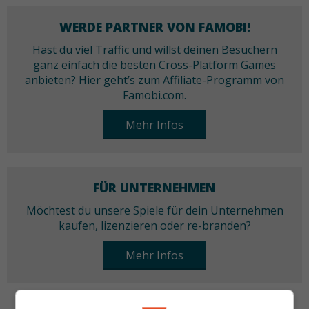
WERDE PARTNER VON FAMOBI!
Hast du viel Traffic und willst deinen Besuchern
ganz einfach die besten Cross-Platform Games
anbieten? Hier geht’s zum Affiliate-Programm von
Famobi.com.
Mehr Infos
FÜR UNTERNEHMEN
Möchtest du unsere Spiele für dein Unternehmen
kaufen, lizenzieren oder re-branden?
Mehr Infos