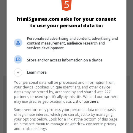
KATEGORIEN
Jump & Run
Beste
html5games.com asks for your consent
to use your personal data to:
SPRACHEN
Personalised advertising and content, advertising and
content measurement, audience research and
services development
de
tr
en
Store and/or access information on a device
Learn more
Your personal data will be processed and information from
SPIEL-ICONS
your device (cookies, unique identifiers, and other device
data) may be stored by, accessed by and shared with 227
partners, or used specifically by this site. We and our partners
may use precise geolocation data.
List of partners.
Some vendors may process your personal data on the basis
of legitimate interest, which you can object to by managing
your options below. Look for a link at the bottom of this page
or in the site menu to manage or withdraw consent in privacy
and cookie settings.