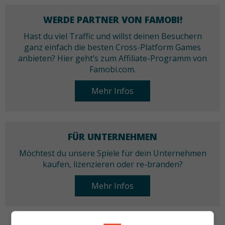
WERDE PARTNER VON FAMOBI!
Hast du viel Traffic und willst deinen Besuchern
ganz einfach die besten Cross-Platform Games
anbieten? Hier geht’s zum Affiliate-Programm von
Famobi.com.
Mehr Infos
FÜR UNTERNEHMEN
Möchtest du unsere Spiele für dein Unternehmen
kaufen, lizenzieren oder re-branden?
Mehr Infos