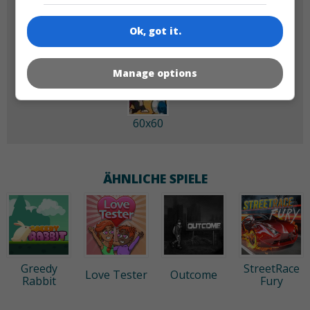
180x180
120x120
Ok, got it.
Manage options
60x60
ÄHNLICHE SPIELE
Greedy
StreetRace
Love Tester
Outcome
Rabbit
Fury