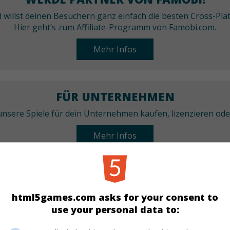
nd willst deinen Besuchern ganz einfach die besten Cross-P
Hier geht’s zum Affiliate-Programm von Famobi.com.
Mehr Infos
FÜR UNTERNEHMEN
nsere Spiele für dein Unternehmen kaufen, lizenzieren od
Mehr Infos
KATEGORIEN
html5games.com asks for your consent to
Make-up
Mädchen
use your personal data to: