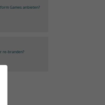
latform Games anbieten?
er re-branden?