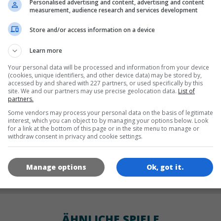
Personalised advertising and content, advertising and content
SPRACHEN
measurement, audience research and services development
Store and/or access information on a device
de
tr
en
Learn more
Your personal data will be processed and information from your device
(cookies, unique identifiers, and other device data) may be stored by,
accessed by and shared with 227 partners, or used specifically by this
SPIEL-ICONS
site. We and our partners may use precise geolocation data.
List of
partners.
Some vendors may process your personal data on the basis of legitimate
interest, which you can object to by managing your options below. Look
for a link at the bottom of this page or in the site menu to manage or
withdraw consent in privacy and cookie settings.
Manage options
Ok, got it.
180x180
120x120
60x60
ÄHNLICHE SPIELE