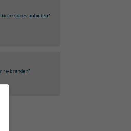
latform Games anbieten?
er re-branden?