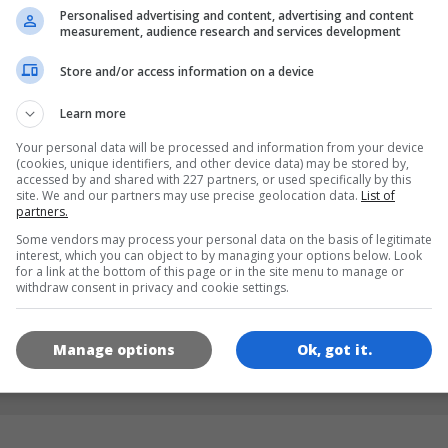
Personalised advertising and content, advertising and content
measurement, audience research and services development
SPRACHEN
Store and/or access information on a device
Learn more
de
tr
en
Your personal data will be processed and information from your device
(cookies, unique identifiers, and other device data) may be stored by,
accessed by and shared with 227 partners, or used specifically by this
site. We and our partners may use precise geolocation data.
List of
SPIEL-ICONS
partners.
Some vendors may process your personal data on the basis of legitimate
interest, which you can object to by managing your options below. Look
for a link at the bottom of this page or in the site menu to manage or
withdraw consent in privacy and cookie settings.
Manage options
Ok, got it.
180x180
120x120
60x60