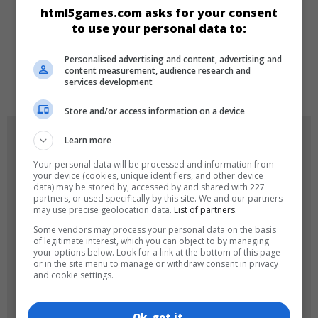
html5games.com asks for your consent
SPRACHEN
to use your personal data to:
Personalised advertising and content, advertising and
content measurement, audience research and
de
tr
en
services development
Store and/or access information on a device
SPIEL-ICONS
Learn more
Your personal data will be processed and information from
your device (cookies, unique identifiers, and other device
data) may be stored by, accessed by and shared with 227
partners, or used specifically by this site. We and our partners
may use precise geolocation data.
List of partners.
Some vendors may process your personal data on the basis
of legitimate interest, which you can object to by managing
your options below. Look for a link at the bottom of this page
or in the site menu to manage or withdraw consent in privacy
180x180
120x120
and cookie settings.
Ok, got it.