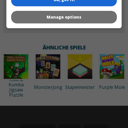
Manage options
60x60
ÄHNLICHE SPIELE
Kiba &
Kumba
Monsterjong
Stapelmeister
Purple Mole
Jigsaw
Puzzle