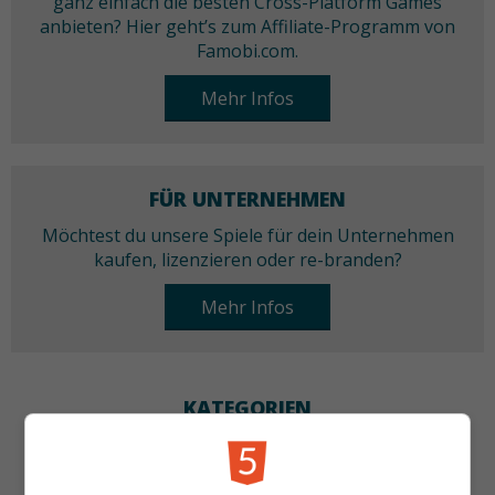
ganz einfach die besten Cross-Platform Games
anbieten? Hier geht’s zum Affiliate-Programm von
Famobi.com.
Mehr Infos
FÜR UNTERNEHMEN
Möchtest du unsere Spiele für dein Unternehmen
kaufen, lizenzieren oder re-branden?
Mehr Infos
KATEGORIEN
Denkspiele