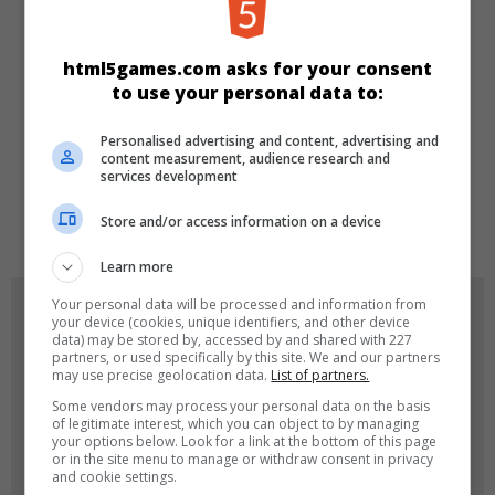
KATEGORIEN
Action
Skill
html5games.com asks for your consent
to use your personal data to:
SPRACHEN
Personalised advertising and content, advertising and
content measurement, audience research and
services development
de
tr
en
Store and/or access information on a device
Learn more
Your personal data will be processed and information from
SPIEL-ICONS
your device (cookies, unique identifiers, and other device
data) may be stored by, accessed by and shared with 227
partners, or used specifically by this site. We and our partners
may use precise geolocation data.
List of partners.
Some vendors may process your personal data on the basis
of legitimate interest, which you can object to by managing
your options below. Look for a link at the bottom of this page
or in the site menu to manage or withdraw consent in privacy
and cookie settings.