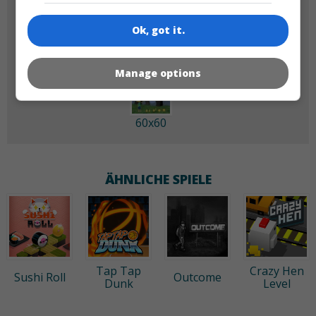
180x180
120x120
Ok, got it.
Manage options
60x60
ÄHNLICHE SPIELE
Tap Tap
Crazy Hen
Sushi Roll
Outcome
Dunk
Level