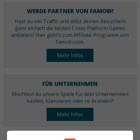
WERDE PARTNER VON FAMOBI!
Hast du viel Traffic und willst deinen Besuchern
ganz einfach die besten Cross-Platform Games
anbieten? Hier geht’s zum Affiliate-Programm von
Famobi.com.
Mehr Infos
FÜR UNTERNEHMEN
Möchtest du unsere Spiele für dein Unternehmen
kaufen, lizenzieren oder re-branden?
Mehr Infos