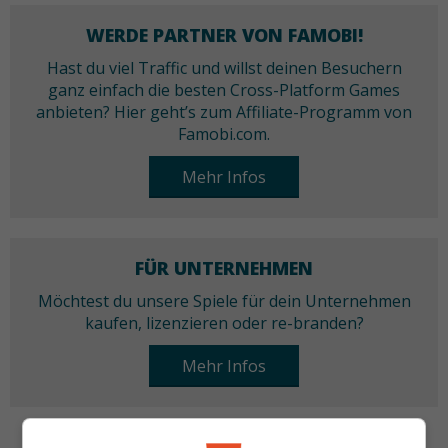
WERDE PARTNER VON FAMOBI!
Hast du viel Traffic und willst deinen Besuchern
ganz einfach die besten Cross-Platform Games
anbieten? Hier geht’s zum Affiliate-Programm von
Famobi.com.
Mehr Infos
FÜR UNTERNEHMEN
Möchtest du unsere Spiele für dein Unternehmen
kaufen, lizenzieren oder re-branden?
Mehr Infos