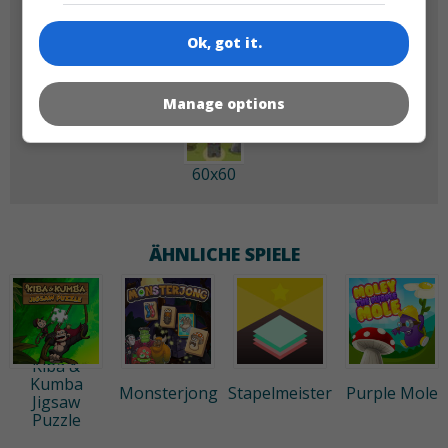
180x180
120x120
Ok, got it.
Manage options
60x60
ÄHNLICHE SPIELE
Kiba &
Kumba
Monsterjong
Stapelmeister
Purple Mole
Jigsaw
Puzzle