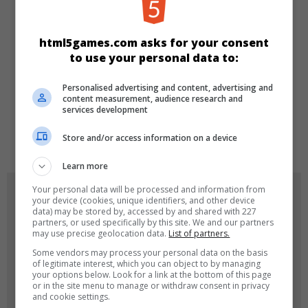
KATEGORIEN
Denkspiele
html5games.com asks for your consent
to use your personal data to:
SPRACHEN
Personalised advertising and content, advertising and
content measurement, audience research and
services development
de
tr
en
Store and/or access information on a device
Learn more
Your personal data will be processed and information from
SPIEL-ICONS
your device (cookies, unique identifiers, and other device
data) may be stored by, accessed by and shared with 227
partners, or used specifically by this site. We and our partners
may use precise geolocation data.
List of partners.
Some vendors may process your personal data on the basis
of legitimate interest, which you can object to by managing
your options below. Look for a link at the bottom of this page
or in the site menu to manage or withdraw consent in privacy
and cookie settings.