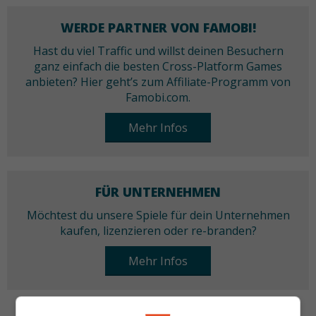
WERDE PARTNER VON FAMOBI!
Hast du viel Traffic und willst deinen Besuchern
ganz einfach die besten Cross-Platform Games
anbieten? Hier geht’s zum Affiliate-Programm von
Famobi.com.
Mehr Infos
FÜR UNTERNEHMEN
Möchtest du unsere Spiele für dein Unternehmen
kaufen, lizenzieren oder re-branden?
Mehr Infos