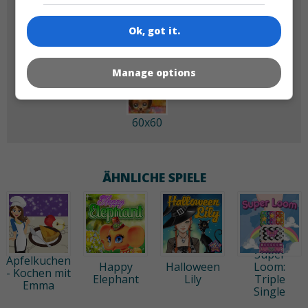
180x180
120x120
Ok, got it.
Manage options
60x60
ÄHNLICHE SPIELE
Super
Apfelkuchen
Happy
Halloween
Loom:
- Kochen mit
Elephant
Lily
Triple
Emma
Single