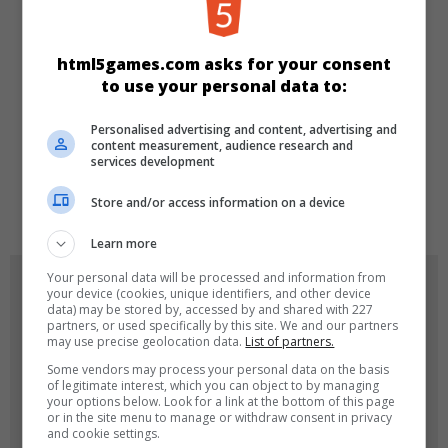
KATEGORIEN
Mädchen
html5games.com asks for your consent
to use your personal data to:
SPRACHEN
Personalised advertising and content, advertising and
content measurement, audience research and
services development
de
tr
en
Store and/or access information on a device
Learn more
Your personal data will be processed and information from
SPIEL-ICONS
your device (cookies, unique identifiers, and other device
data) may be stored by, accessed by and shared with 227
partners, or used specifically by this site. We and our partners
may use precise geolocation data.
List of partners.
Some vendors may process your personal data on the basis
of legitimate interest, which you can object to by managing
your options below. Look for a link at the bottom of this page
or in the site menu to manage or withdraw consent in privacy
and cookie settings.