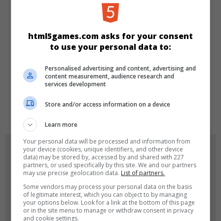
KATEGORIEN
html5games.com asks for your consent
Make-up
Mädchen
to use your personal data to:
Personalised advertising and content, advertising and
SPRACHEN
content measurement, audience research and
services development
Store and/or access information on a device
de
tr
en
Learn more
Your personal data will be processed and information from
SPIEL-ICONS
your device (cookies, unique identifiers, and other device
data) may be stored by, accessed by and shared with 227
partners, or used specifically by this site. We and our partners
may use precise geolocation data.
List of partners.
Some vendors may process your personal data on the basis
of legitimate interest, which you can object to by managing
your options below. Look for a link at the bottom of this page
or in the site menu to manage or withdraw consent in privacy
and cookie settings.