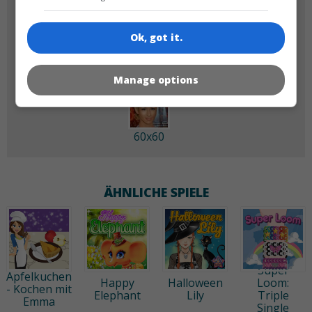
180x180
120x120
Ok, got it.
Manage options
60x60
ÄHNLICHE SPIELE
Super
Apfelkuchen
Happy
Halloween
Loom:
- Kochen mit
Elephant
Lily
Triple
Emma
Single