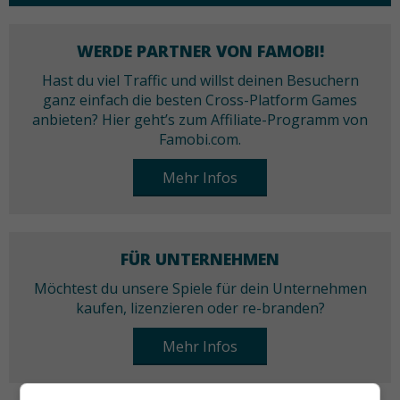
WERDE PARTNER VON FAMOBI!
Hast du viel Traffic und willst deinen Besuchern
ganz einfach die besten Cross-Platform Games
anbieten? Hier geht’s zum Affiliate-Programm von
Famobi.com.
Mehr Infos
FÜR UNTERNEHMEN
Möchtest du unsere Spiele für dein Unternehmen
kaufen, lizenzieren oder re-branden?
Mehr Infos