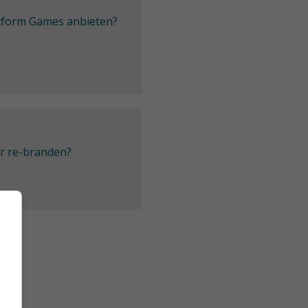
latform Games anbieten?
er re-branden?