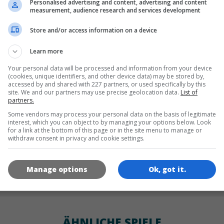
Personalised advertising and content, advertising and content
SPRACHEN
measurement, audience research and services development
Store and/or access information on a device
de
tr
en
Learn more
Your personal data will be processed and information from your device
(cookies, unique identifiers, and other device data) may be stored by,
accessed by and shared with 227 partners, or used specifically by this
SPIEL-ICONS
site. We and our partners may use precise geolocation data.
List of
partners.
Some vendors may process your personal data on the basis of legitimate
interest, which you can object to by managing your options below. Look
for a link at the bottom of this page or in the site menu to manage or
withdraw consent in privacy and cookie settings.
Manage options
Ok, got it.
180x180
120x120
60x60
ÄHNLICHE SPIELE