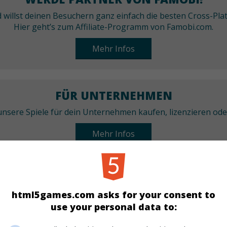
nd willst deinen Besuchern ganz einfach die besten Cross-P
Hier geht’s zum Affiliate-Programm von Famobi.com.
Mehr Infos
FÜR UNTERNEHMEN
nsere Spiele für dein Unternehmen kaufen, lizenzieren od
Mehr Infos
KATEGORIEN
html5games.com asks for your consent to
Arcade
Rennen
Beste
Neu
use your personal data to: