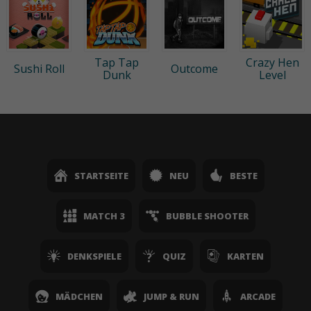
Tap Tap
Crazy Hen
Sushi Roll
Outcome
Dunk
Level
STARTSEITE
NEU
BESTE
MATCH 3
BUBBLE SHOOTER
DENKSPIELE
QUIZ
KARTEN
MÄDCHEN
JUMP & RUN
ARCADE