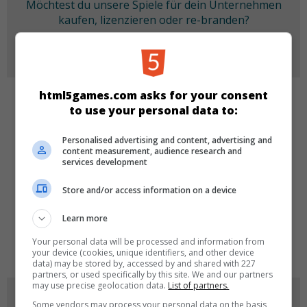
Möchtest du unsere Spiele für dein Unternehmen
kaufen, lizenzieren oder re-branden?
Mehr Infos
html5games.com asks for your consent
to use your personal data to:
KATEGORIEN
Personalised advertising and content, advertising and
Skill
Arcade
content measurement, audience research and
services development
SPRACHEN
Store and/or access information on a device
Learn more
de
tr
en
Your personal data will be processed and information from
your device (cookies, unique identifiers, and other device
data) may be stored by, accessed by and shared with 227
partners, or used specifically by this site. We and our partners
may use precise geolocation data.
List of partners.
SPIEL-ICONS
Some vendors may process your personal data on the basis