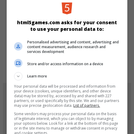
KATEGORIEN
html5games.com asks for your consent
Mädchen
to use your personal data to:
Personalised advertising and content, advertising and
SPRACHEN
content measurement, audience research and
services development
Store and/or access information on a device
de
tr
en
Learn more
Your personal data will be processed and information from
SPIEL-ICONS
your device (cookies, unique identifiers, and other device
data) may be stored by, accessed by and shared with 227
partners, or used specifically by this site. We and our partners
may use precise geolocation data.
List of partners.
Some vendors may process your personal data on the basis
of legitimate interest, which you can object to by managing
your options below. Look for a link at the bottom of this page
or in the site menu to manage or withdraw consent in privacy
and cookie settings.