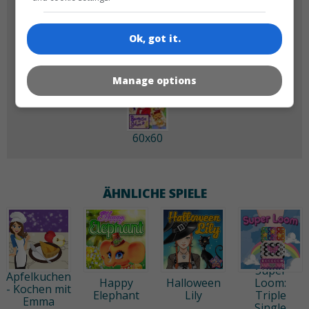
180x180
120x120
Ok, got it.
Manage options
60x60
ÄHNLICHE SPIELE
Super
Apfelkuchen
Happy
Halloween
Loom:
- Kochen mit
Elephant
Lily
Triple
Emma
Single