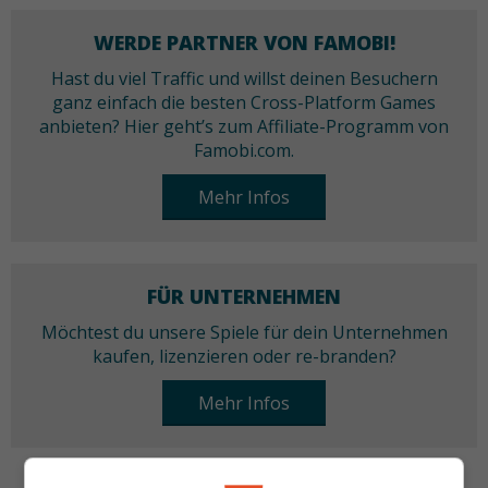
WERDE PARTNER VON FAMOBI!
Hast du viel Traffic und willst deinen Besuchern
ganz einfach die besten Cross-Platform Games
anbieten? Hier geht’s zum Affiliate-Programm von
Famobi.com.
Mehr Infos
FÜR UNTERNEHMEN
Möchtest du unsere Spiele für dein Unternehmen
kaufen, lizenzieren oder re-branden?
Mehr Infos