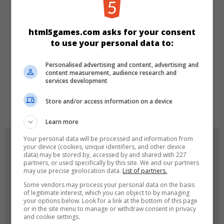
KATEGORIEN
Skill
Denkspiele
html5games.com asks for your consent
to use your personal data to:
SPRACHEN
Personalised advertising and content, advertising and
content measurement, audience research and
services development
de
tr
en
Store and/or access information on a device
Learn more
Your personal data will be processed and information from
SPIEL-ICONS
your device (cookies, unique identifiers, and other device
data) may be stored by, accessed by and shared with 227
partners, or used specifically by this site. We and our partners
may use precise geolocation data.
List of partners.
Some vendors may process your personal data on the basis
of legitimate interest, which you can object to by managing
your options below. Look for a link at the bottom of this page
or in the site menu to manage or withdraw consent in privacy
and cookie settings.