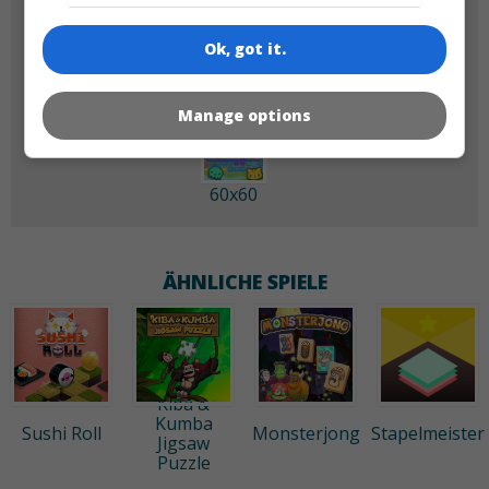
180x180
120x120
Ok, got it.
Manage options
60x60
ÄHNLICHE SPIELE
Kiba &
Kumba
Sushi Roll
Monsterjong
Stapelmeister
Jigsaw
Puzzle