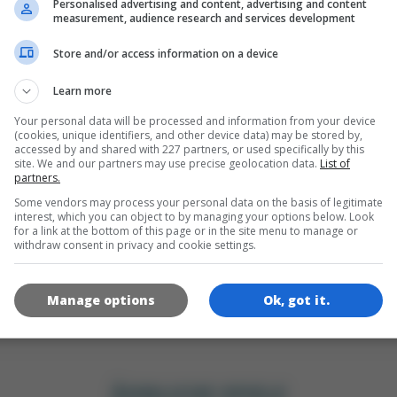
Personalised advertising and content, advertising and content
SPRACHEN
measurement, audience research and services development
ta Privacy Information:
Our games store your highscores a
Store and/or access information on a device
me progress, track your gaming behaviour and display ads
sed on your interests. We save an anonymous cookie so we
de
tr
en
Learn more
n recognize you. Click on the OK button if you agree and ar
 least 16 years of age.
Your personal data will be processed and information from your device
(cookies, unique identifiers, and other device data) may be stored by,
accessed by and shared with 227 partners, or used specifically by this
SPIEL-ICONS
OK
site. We and our partners may use precise geolocation data.
List of
partners.
Ad Vendors
&
Privacy Policy
Some vendors may process your personal data on the basis of legitimate
interest, which you can object to by managing your options below. Look
for a link at the bottom of this page or in the site menu to manage or
withdraw consent in privacy and cookie settings.
Manage options
Ok, got it.
180x180
120x120
60x60
ÄHNLICHE SPIELE