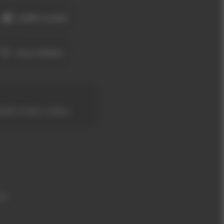
JUMP & RUN
ALLE SPIELE
IERE HTML5-SPIELE
om