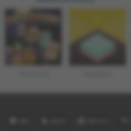
Monsterjong
Stapelmeister
NEU
BESTE
MATCH 3