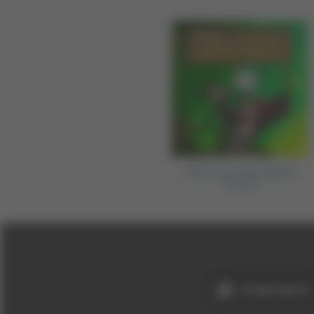
Kiba & Kumba Jigsaw
Puzzle
STARTSEITE