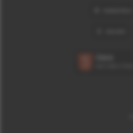
DENKSPIELE
ARCADE
ÜBER
WAS SIND HTML5
I