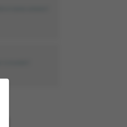
latform Games anbieten?
er re-branden?