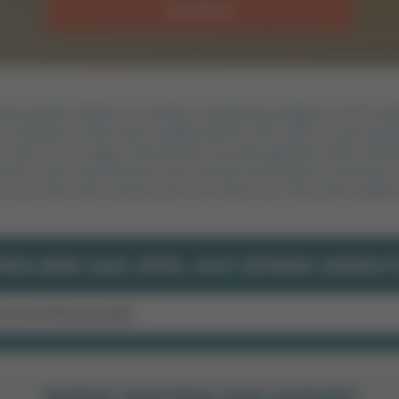
Spielen
ine grauen Zellen so richtig in Schwung bringen! In 4x Puzzl
u erspielen. Ziehe dazu Zahlenblöcke aufs Feld. Je nach gew
, 2 oder 4 an. Liegen zwei Blöcke mit dem gleichen Wert ne
ahlen auch kombinieren: lass einfach einen Block auf einen 
ber auf, denn die Summe kann nie höher als 100 sein! Schaffs
ERLINKE DAS SPIEL AUF DEINER WEBSIT
WERDE PARTNER VON FAMOBI!