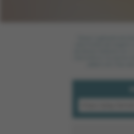
Dieses Logikspiel wird de
viele Punkte wie möglich z
die Blöcke Vielfache von 1
Feld entfernt. Du kannst Z
addiert sich. Pass a
V