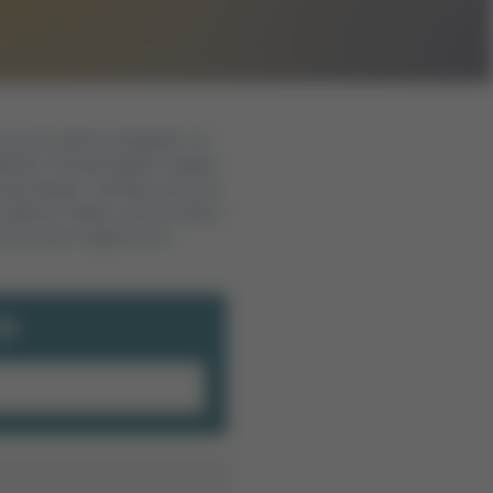
e ist es deine Aufgabe, so
ählter Schwierigkeit zeigen
beneinander, werden sie vom
anderen fallen und ihr Wert
t du einen Highscore?
E!