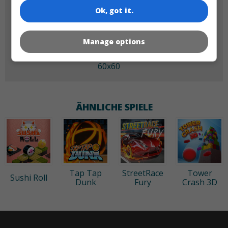
Ok, got it.
Manage options
60x60
ÄHNLICHE SPIELE
Tap Tap
StreetRace
Tower
Sushi Roll
Dunk
Fury
Crash 3D