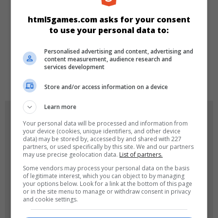
Rennen
Cars
Arcade
html5games.com asks for your consent
to use your personal data to:
SPRACHEN
Personalised advertising and content, advertising and
content measurement, audience research and
services development
de
tr
en
Store and/or access information on a device
Learn more
SPIEL-ICONS
Your personal data will be processed and information from
your device (cookies, unique identifiers, and other device
data) may be stored by, accessed by and shared with 227
partners, or used specifically by this site. We and our partners
may use precise geolocation data.
List of partners.
Some vendors may process your personal data on the basis
of legitimate interest, which you can object to by managing
your options below. Look for a link at the bottom of this page
or in the site menu to manage or withdraw consent in privacy
and cookie settings.
180x180
120x120