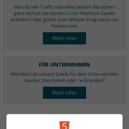
Hast du viel Traffic und willst deinen Besuchern
ganz einfach die besten Cross-Platform Games
anbieten? Hier geht’s zum Affiliate-Programm von
Famobi.com.
Mehr Infos
FÜR UNTERNEHMEN
Möchtest du unsere Spiele für dein Unternehmen
kaufen, lizenzieren oder re-branden?
Mehr Infos
KATEGORIEN