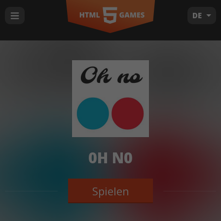
DE
0H N0
Spielen