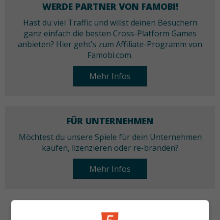
WERDE PARTNER VON FAMOBI!
Hast du viel Traffic und willst deinen Besuchern
ganz einfach die besten Cross-Platform Games
anbieten? Hier geht’s zum Affiliate-Programm von
Famobi.com.
Mehr Infos
FÜR UNTERNEHMEN
Möchtest du unsere Spiele für dein Unternehmen
kaufen, lizenzieren oder re-branden?
Mehr Infos
KATEGORIEN