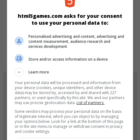
Denkspiele
html5games.com asks for your consent
to use your personal data to:
SPRACHEN
Personalised advertising and content, advertising and
content measurement, audience research and
services development
de
tr
en
Store and/or access information on a device
Learn more
SPIEL-ICONS
Your personal data will be processed and information from
your device (cookies, unique identifiers, and other device
data) may be stored by, accessed by and shared with 227
partners, or used specifically by this site. We and our partners
may use precise geolocation data.
List of partners.
Some vendors may process your personal data on the basis
of legitimate interest, which you can object to by managing
your options below. Look for a link at the bottom of this page
or in the site menu to manage or withdraw consent in privacy
and cookie settings.
180x180
120x120