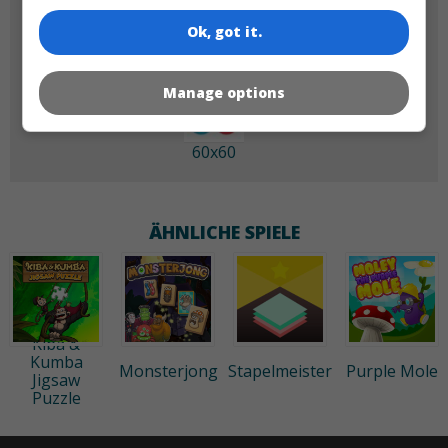
Ok, got it.
Manage options
60x60
ÄHNLICHE SPIELE
Kiba &
Kumba
Monsterjong
Stapelmeister
Purple Mole
Jigsaw
Puzzle